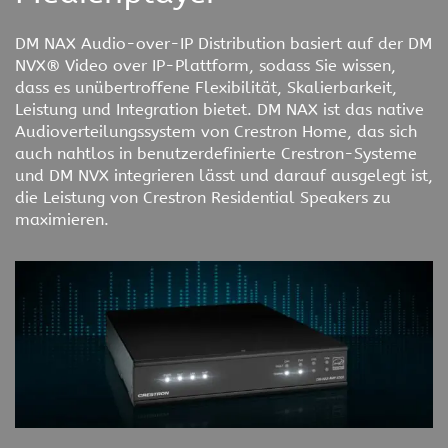
DM NAX Audio-over-IP Distribution basiert auf der DM
NVX® Video over IP-Plattform, sodass Sie wissen,
dass es unübertroffene Flexibilität, Skalierbarkeit,
Leistung und Integration bietet. DM NAX ist das native
Audioverteilungssystem von Crestron Home, das sich
auch nahtlos in benutzerdefinierte Crestron-Systeme
und DM NVX integrieren lässt und darauf ausgelegt ist,
die Leistung von Crestron Residential Speakers zu
maximieren.