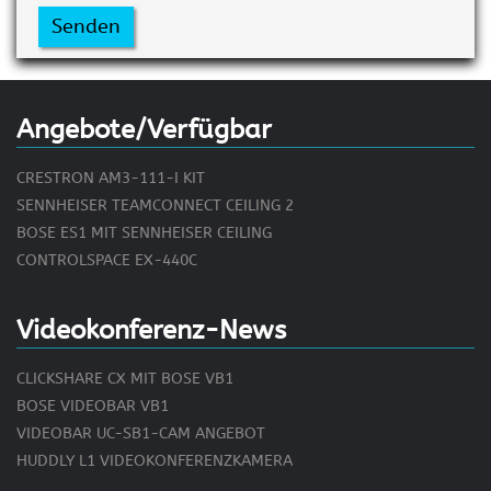
Senden
Angebote/Verfügbar
CRESTRON AM3-111-I KIT
SENNHEISER TEAMCONNECT CEILING 2
BOSE ES1 MIT SENNHEISER CEILING
CONTROLSPACE EX-440C
Videokonferenz-News
CLICKSHARE CX MIT BOSE VB1
BOSE VIDEOBAR VB1
VIDEOBAR UC-SB1-CAM ANGEBOT
HUDDLY L1 VIDEOKONFERENZKAMERA