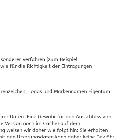
BARCO Clickshare CSE200+
estron Raumbuchung
BARCO Clickshare CSE-800
wesenheitssensoren
BARCO Clickshare CX-20
estron Raumbuchung
uchscreen Befestigung
BARCO Clickshare CX-30
BARCO Clickshare CX-50
Crestron AirMedia
estron Infinet ex
Crestron DMPS3
Crestron AM-300
esonderer Verfahren (zum Beispiel
Crestron AM-3100-WF
wie für die Richtigkeit der Eintragungen
Crestron AM3-212-I KIT
 Warenzeichen, Logos und Markennamen Eigentum
ärer Daten. Eine Gewähr für den Ausschluss von
estron Kontakt
Crestron Ersatzteilanfrage
te Version noch im Cache) auf dem
rtifizierungen
g weisen wir daher wie folgt hin: Sie erhalten
 mit den Ursprungsdaten kann daher keine Gewähr