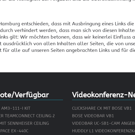
Heimkino und HIFI
KEF Lautsprecher
Ne
MENÜ AUSBLENDEN
ARCAM und HEGEL
KEF Audio Geschichte
Cr
KEF Meta Technologie
amburg entschieden, dass mit Ausbringung eines Links die I
KEF Videogalerie
durch verhindert werden, dass man sich von diesen Inhalten
inks gilt: Wir möchten betonen, dass wir keinerlei Einfluss 
 ausdrücklich von allen Inhalten aller Seiten, die von unser
t für alle auf unseren Seiten angebrachten Links und für di
MENÜ AUSBLENDEN
ote/Verfügbar
Videokonferenz-N
AM3-111-I KIT
CLICKSHARE CX MIT BOSE VB1
ER TEAMCONNECT CEILING 2
BOSE VIDEOBAR VB1
MIT SENNHEISER CEILING
VIDEOBAR UC-SB1-CAM ANGE
PACE EX-440C
HUDDLY L1 VIDEOKONFERENZ