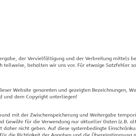
KEF
Cr
Installationslautsprecher
An
Audio-Controller, DSP und
Cr
Verstärker
To
Sennheiser Mikrofone und
Technik
Crestron im Konferenzraum
Crestron Home
Cr
MENÜ AUSBLENDEN
Signalverteilung
rgabe, der Vervielfältigung und der Verbreitung mittels b
Videokonferenz
teilweise, behalten wir uns vor. Für etwaige Satzfehler so
f dieser Website genannten und gezeigten Bezeichnungen,
d und dem Copyright unterliegen!
MENÜ AUSBLENDEN
erbund mit der Zwischenspeicherung und Weitergabe tempor
Crestron und Basalte
Crestron One App
Cr
nd Gewähr für die Verwendung nur aktueller Daten (z.B. al
Ze
 daher nicht geben. Auf diese systembedingte Einschränkun
. Für die Richtigkeit der Angaben und die Übereinstimmung