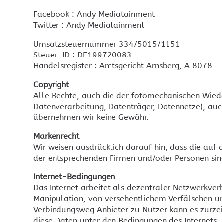
Konferenzmikrofone
DM essentials
Facebook : Andy Mediatainment
Crestron 1 beyond
Videoverteilung zentral
Twitter : Andy Mediatainment
Kamerasysteme
DM-Matrix
Videokonferenz Galerie
Videobars
Umsatzsteuernummer 334/5015/1151
Crestron Steuerung
TeamConnect Bar M
Steuer-ID : DE199720083
Crestron Aktoren
Handelsregister : Amtsgericht Arnsberg, A 8078
Crestron DMPS3
Referenzen
Crestron Elite-Partner
Crestron Hotel und
Crestron Esports Arena
Copyright
Hospitality
Crestron Infinet ex
Referenzen Gewerbe und
Alle Rechte, auch die der fotomechanischen Wiede
Crestron USB Extender
öffentlicher Bereich
Datenverarbeitung, Datenträger, Datennetze), auch 
Crestron Kabel Cresnet, DM
Referenzen in privaten
übernehmen wir keine Gewähr.
objekten
Crestron Audio
Referenzen Hotellerie
Markenrecht
Crestron original Ersatzteile
Wir weisen ausdrücklich darauf hin, dass die au
der entsprechenden Firmen und/oder Personen sin
Internet-Bedingungen
Das Internet arbeitet als dezentraler Netzwerkv
Crestron KNX und DALI
Crestron und Ekey
Fingerprint
Manipulation, von versehentlichem Verfälschen u
Verbindungsweg Anbieter zu Nutzer kann es zurzeit
diese Daten unter den Bedingungen des Internets