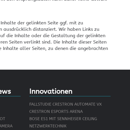
tzwerktechnik
Ausstellung
estron Netzwerktechnik
nhalte der gelinkten Seite ggf. mit zu
 ausdrücklich distanziert. Wir haben Links zu
auf die Inhalte oder die Gestaltung der gelinkten
en Seiten verlinkt sind. Die Inhalte dieser Seiten
e Inhalte aller Seiten, zu denen die angebrachten
ews
Innovationen
FALLSTUDIE CRESTRON AUTOMATE VX
CRESTRON ESPORTS ARENA
BOT
BOSE ES1 MIT SENNHEISER CEILING
KAMERA
NETZWERKTECHNIK