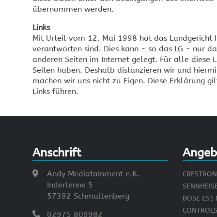
Touchdisplay
Videoprojektion
übernommen werden.
INFILED LED-Wände
Links
INFILED WP-Serie
Mit Urteil vom 12. Mai 1998 hat das Landgericht H
INFILED WP Wrap-Serie
verantworten sind. Dies kann - so das LG - nur da
INFILED WT-Serie
anderen Seiten im Internet gelegt. Für alle diese L
Seiten haben. Deshalb distanzieren wir und hiermit
INFILED WK-Serie
machen wir uns nicht zu Eigen. Diese Erklärung gil
Samsung IA012B
Links führen.
Anschrift
Angeb
Andy Mediatainment e.K.
CRESTRON 
Inderlenne 5
SENNHEIS
57392 Schmallenberg
BOSE ES1 
CONTROLS
02975 809982