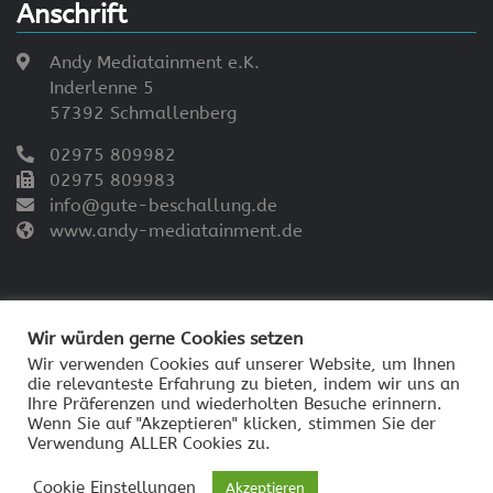
Anschrift
Andy Mediatainment e.K.
Inderlenne 5
57392 Schmallenberg
02975 809982
02975 809983
info@gute-beschallung.de
www.andy-mediatainment.de
Wir würden gerne Cookies setzen
Wir verwenden Cookies auf unserer Website, um Ihnen
die relevanteste Erfahrung zu bieten, indem wir uns an
© 2026 - Andy Mediatainment
Ihre Präferenzen und wiederholten Besuche erinnern.
Impressum
Wenn Sie auf "Akzeptieren" klicken, stimmen Sie der
Verwendung ALLER Cookies zu.
Datenschutzerklärung
Cookie Einstellungen
Akzeptieren