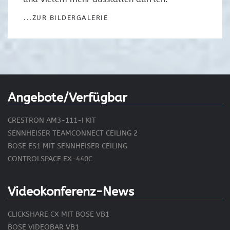
...ZUR BILDERGALERIE
Angebote/Verfügbar
CRESTRON AM3-111-I KIT
SENNHEISER TEAMCONNECT CEILING 2
BOSE ES1 MIT SENNHEISER CEILING
CONTROLSPACE EX-440C
Videokonferenz-News
CLICKSHARE CX MIT BOSE VB1
BOSE VIDEOBAR VB1