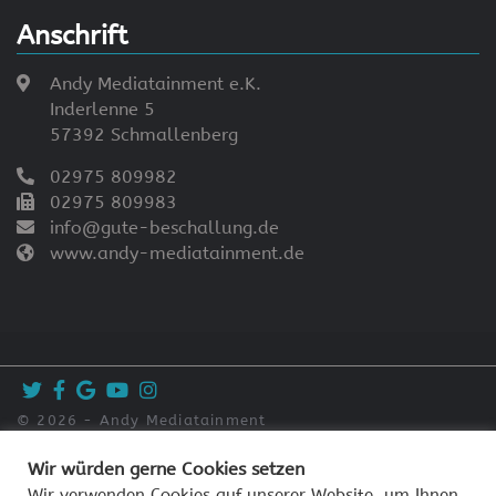
Anschrift
Andy Mediatainment e.K.
Inderlenne 5
57392 Schmallenberg
02975 809982
02975 809983
info@gute-beschallung.de
www.andy-mediatainment.de
© 2026 - Andy Mediatainment
Impressum
Wir würden gerne Cookies setzen
Datenschutzerklärung
Wir verwenden Cookies auf unserer Website, um Ihnen