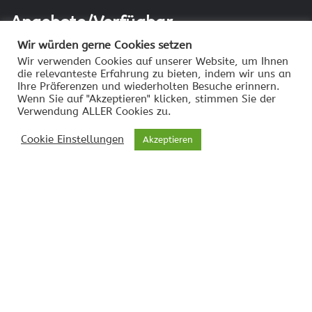
Angebote/Verfügbar
Wir würden gerne Cookies setzen
CRESTRON AM3-111-I KIT
Wir verwenden Cookies auf unserer Website, um Ihnen
SENNHEISER TEAMCONNECT CEILING 2
die relevanteste Erfahrung zu bieten, indem wir uns an
Ihre Präferenzen und wiederholten Besuche erinnern.
BOSE ES1 MIT SENNHEISER CEILING
Wenn Sie auf "Akzeptieren" klicken, stimmen Sie der
CONTROLSPACE EX-440C
Verwendung ALLER Cookies zu.
Cookie Einstellungen
Akzeptieren
Videokonferenz-News
CLICKSHARE CX MIT BOSE VB1
BOSE VIDEOBAR VB1
VIDEOBAR UC-SB1-CAM ANGEBOT
HUDDLY L1 VIDEOKONFERENZKAMERA
Innovationen
FALLSTUDIE CRESTRON AUTOMATE VX