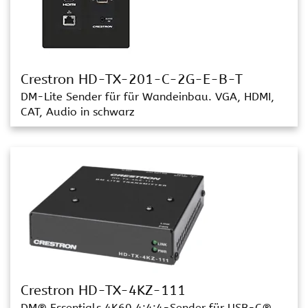
Crestron HD-TX-201-C-2G-E-B-T
DM-Lite Sender für für Wandeinbau. VGA, HDMI,
CAT, Audio in schwarz
Crestron HD-TX-4KZ-111
DM® Essentials 4K60 4:4:4-Sender für USB-C®