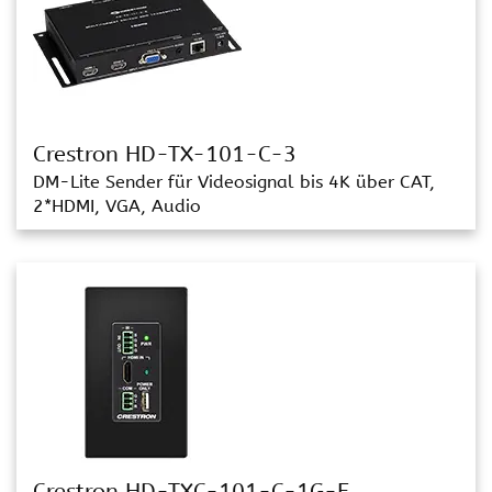
Crestron HD-TX-101-C-3
DM-Lite Sender für Videosignal bis 4K über CAT,
2*HDMI, VGA, Audio
Crestron HD-TXC-101-C-1G-E