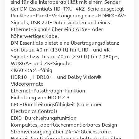
sind für die Interoperabilität mit einem Sender
der DM Essentials HD-TXU-4KZ-Serie ausgelegt
Punkt-zu-Punkt-Verlängerung eines HDMI®-AV-
Signals, USB 2.0-Datensignalen und eines
Ethernet-Signals über ein CAT5e- oder
höherwertiges Kabel
DM Essentials bietet eine Übertragungsdistanz
von bis zu 40 m (130 ft) für UHD- und 4K-
Signale bzw. bis zu 70 m (230 ft) für 1080p-,
WUXGA- und 2K-Signale.
4K60 4:4:4-fähig
HDR10-, HDR10+- und Dolby Vision®-
Videoformate
Ethernet-Passthrough-Funktion
Einhaltung von HDCP 2.3
CEC-Durchleitungsfähigkeit (Consumer
Electronics Control)
EDID-Durchleitungsfunktion
Kompaktes, oberflächenmontierbares Design
Stromversorgung über 24-V-Gleichstrom-
Netzteil (im Lieferumfang enthalten) oder über