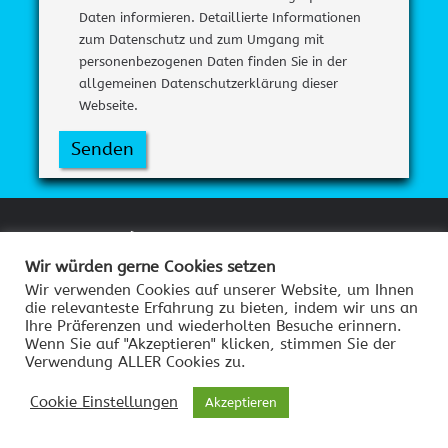
Daten informieren. Detaillierte Informationen
zum Datenschutz und zum Umgang mit
personenbezogenen Daten finden Sie in der
allgemeinen Datenschutzerklärung dieser
Webseite.
Senden
Angebote/Verfügbar
Wir würden gerne Cookies setzen
CRESTRON AM3-111-I KIT
Wir verwenden Cookies auf unserer Website, um Ihnen
die relevanteste Erfahrung zu bieten, indem wir uns an
SENNHEISER TEAMCONNECT CEILING 2
Ihre Präferenzen und wiederholten Besuche erinnern.
BOSE ES1 MIT SENNHEISER CEILING
Wenn Sie auf "Akzeptieren" klicken, stimmen Sie der
Verwendung ALLER Cookies zu.
CONTROLSPACE EX-440C
Cookie Einstellungen
Akzeptieren
Videokonferenz-News