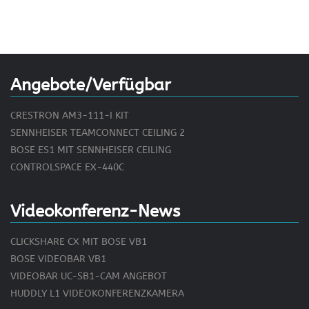
Angebote/Verfügbar
CRESTRON AM3-111-I KIT
SENNHEISER TEAMCONNECT CEILING 2
BOSE ES1 MIT SENNHEISER CEILING
CONTROLSPACE EX-440C
Videokonferenz-News
CLICKSHARE CX MIT BOSE VB1
BOSE VIDEOBAR VB1
VIDEOBAR UC-SB1-CAM ANGEBOT
HUDDLY L1 VIDEOKONFERENZKAMERA