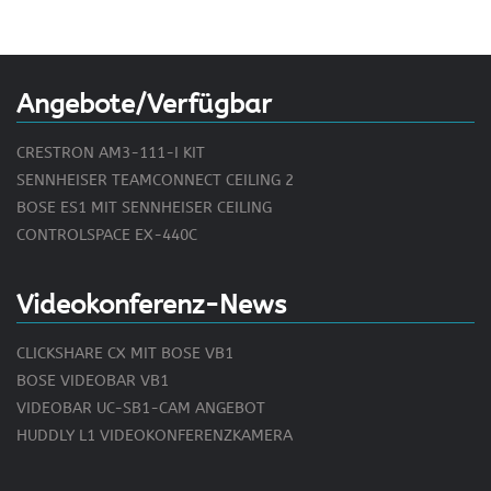
Angebote/Verfügbar
CRESTRON AM3-111-I KIT
SENNHEISER TEAMCONNECT CEILING 2
BOSE ES1 MIT SENNHEISER CEILING
CONTROLSPACE EX-440C
Videokonferenz-News
CLICKSHARE CX MIT BOSE VB1
BOSE VIDEOBAR VB1
VIDEOBAR UC-SB1-CAM ANGEBOT
HUDDLY L1 VIDEOKONFERENZKAMERA