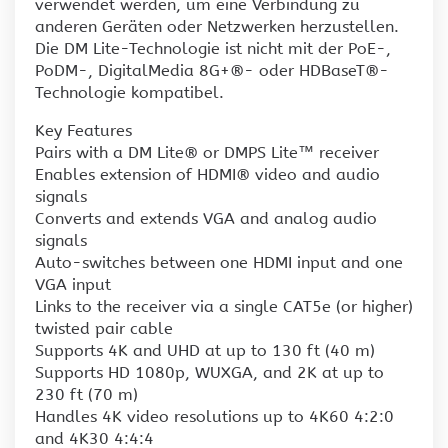
verwendet werden, um eine Verbindung zu
anderen Geräten oder Netzwerken herzustellen.
Die DM Lite-Technologie ist nicht mit der PoE-,
PoDM-, DigitalMedia 8G+®- oder HDBaseT®-
Technologie kompatibel.
Key Features
Pairs with a DM Lite® or DMPS Lite™ receiver
Enables extension of HDMI® video and audio
signals
Converts and extends VGA and analog audio
signals
Auto-switches between one HDMI input and one
VGA input
Links to the receiver via a single CAT5e (or higher)
twisted pair cable
Supports 4K and UHD at up to 130 ft (40 m)
Supports HD 1080p, WUXGA, and 2K at up to
230 ft (70 m)
Handles 4K video resolutions up to 4K60 4:2:0
and 4K30 4:4:4