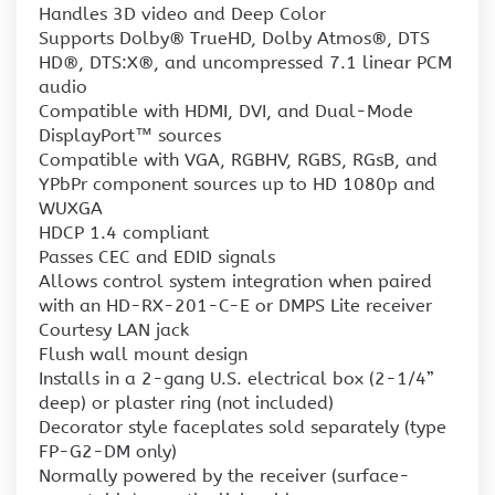
Handles 3D video and Deep Color
Supports Dolby® TrueHD, Dolby Atmos®, DTS
HD®, DTS:X®, and uncompressed 7.1 linear PCM
audio
Compatible with HDMI, DVI, and Dual-Mode
DisplayPort™ sources
Compatible with VGA, RGBHV, RGBS, RGsB, and
YPbPr component sources up to HD 1080p and
WUXGA
HDCP 1.4 compliant
Passes CEC and EDID signals
Allows control system integration when paired
with an HD-RX-201-C-E or DMPS Lite receiver
Courtesy LAN jack
Flush wall mount design
Installs in a 2-gang U.S. electrical box (2-1/4”
deep) or plaster ring (not included)
Decorator style faceplates sold separately (type
FP-G2-DM only)
Normally powered by the receiver (surface-