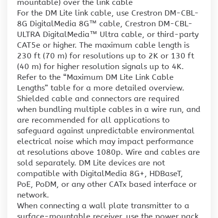
mountable) over the link cable
For the DM Lite link cable, use Crestron DM-CBL-
8G DigitalMedia 8G™ cable, Crestron DM-CBL-
ULTRA DigitalMedia™ Ultra cable, or third-party
CAT5e or higher. The maximum cable length is
230 ft (70 m) for resolutions up to 2K or 130 ft
(40 m) for higher resolution signals up to 4K.
Refer to the “Maximum DM Lite Link Cable
Lengths” table for a more detailed overview.
Shielded cable and connectors are required
when bundling multiple cables in a wire run, and
are recommended for all applications to
safeguard against unpredictable environmental
electrical noise which may impact performance
at resolutions above 1080p. Wire and cables are
sold separately. DM Lite devices are not
compatible with DigitalMedia 8G+, HDBaseT,
PoE, PoDM, or any other CATx based interface or
network.
When connecting a wall plate transmitter to a
surface-mountable receiver, use the power pack