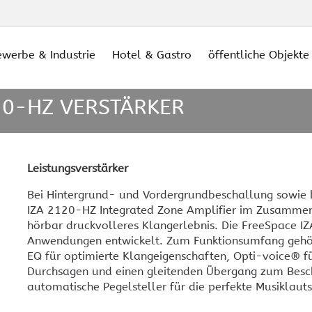
werbe & Industrie
Hotel & Gastro
öffentliche Objekte
20-HZ VERSTÄRKER
Leistungsverstärker
Bei Hintergrund- und Vordergrundbeschallung sowie
IZA 2120-HZ Integrated Zone Amplifier im Zusammens
hörbar druckvolleres Klangerlebnis. Die FreeSpace IZ
Videokonferenz-Produkte
Cr
Crestron Newsticker
Cr
Präsentationslösungen
Mediensteuerung
Au
Gebäudeautomation
Digital Signage
Li
goldene Regeln
Stadthalle, Ratssaal
Konferenzraumtechnik
Di
Crestron Bedienelemente
Videoüberwachung
hochwertige Audio-Systeme
Audio für Gewerbe
Tischtank und
Cr
Ansprechpartner
Kontakt
Ze
Io
Anwendungen entwickelt. Zum Funktionsumfang gehö
Anschlussfelder
EQ für optimierte Klangeigenschaften, Opti-voice® fü
Cr
enz
BOSE
Cr
Durchsagen und einen gleitenden Übergang zum Bes
Installationslautsprecher
To
UC
automatische Pegelsteller für die perfekte Musiklauts
Crestron
Cr
MENÜ AUSBLENDEN
Installationslautsprecher
In
MENÜ AUSBLENDEN
MENÜ AUSBLENDEN
MENÜ AUSBLENDEN