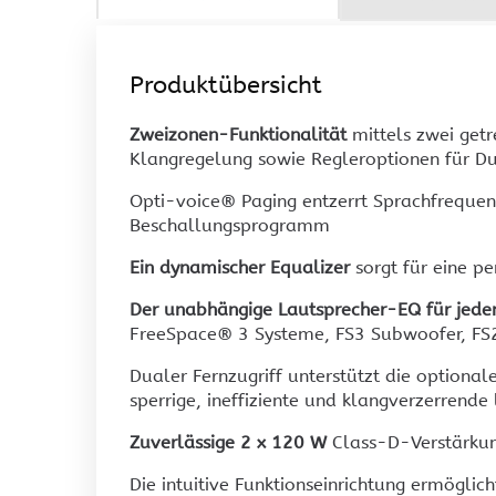
Touchdisplay
Videoprojektion
INFILED LED-Wände
INFILED WP-Serie
Produktübersicht
INFILED WP Wrap-Serie
Zweizonen-Funktionalität
mittels zwei getr
INFILED WT-Serie
Klangregelung sowie Regleroptionen für D
INFILED WK-Serie
Samsung IA012B
Opti-voice® Paging entzerrt Sprachfrequen
Beschallungsprogramm
Ein dynamischer Equalizer
sorgt für eine p
Der unabhängige Lautsprecher-EQ für jed
FreeSpace® 3 Systeme, FS3 Subwoofer, FS
Dualer Fernzugriff unterstützt die optiona
sperrige, ineffiziente und klangverzerrend
Zuverlässige 2 x 120 W
Class-D-Verstärku
Die intuitive Funktionseinrichtung ermöglic