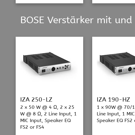
BOSE Verstärker mit und
IZA 250-LZ
IZA 190-HZ
2 x 50 W @ 4 Ω, 2 x 25
1 x 90W @ 70/1
W @ 8 Ω, 2 Line Input, 1
Line Input, 1 MIC
MIC Input, Speaker EQ
Speaker EQ FS2 
FS2 or FS4