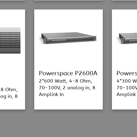
Powerspace P2600A
Power
2*600 Watt, 4-8 Ohm,
4*300 W
70-100V, 2 analog in, 8
70-100V,
-8 Ohm,
Amplink In
Amplink 
og in, 8