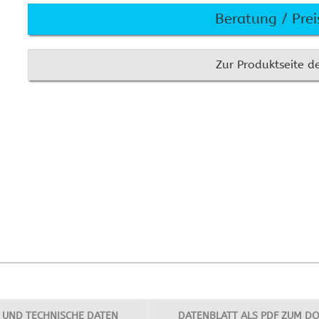
KEF
Cr
Beratung / Pre
Installationslautsprecher
An
Audio-Controller, DSP und
Cr
Verstärker
To
Zur Produktseite de
Sennheiser Mikrofone und
Technik
Crestron im Konferenzraum
Crestron Home
Cr
MENÜ AUSBLENDEN
Signalverteilung
Videokonferenz
MENÜ AUSBLENDEN
Crestron und Basalte
Crestron One App
Cr
Ze
 UND TECHNISCHE DATEN
DATENBLATT ALS PDF ZUM 