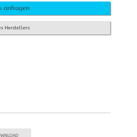
BARCO Clickshare CSE200+
estron Raumbuchung
is anfragen
BARCO Clickshare CSE-800
wesenheitssensoren
BARCO Clickshare CX-20
estron Raumbuchung
uchscreen Befestigung
BARCO Clickshare CX-30
s Herstellers
BARCO Clickshare CX-50
Crestron AirMedia
estron Infinet ex
Crestron DMPS3
Crestron AM-300
Crestron AM-3100-WF
Crestron AM3-212-I KIT
estron Kontakt
Crestron Ersatzteilanfrage
rtifizierungen
DOWNLOAD