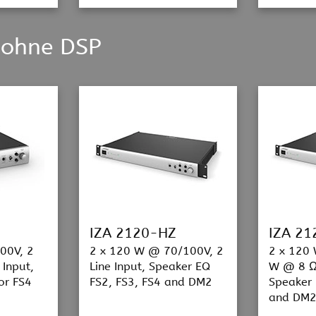
 ohne DSP
IZA 2120-HZ
IZA 21
00V, 2
2 x 120 W @ 70/100V, 2
2 x 120 
 Input,
Line Input, Speaker EQ
W @ 8 Ω,
or FS4
FS2, FS3, FS4 and DM2
Speaker 
and DM