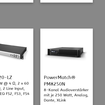
20-LZ
PowerMatch®
W @ 4 Ω, 2 x 60
PM8250N
 2 Line Input,
8-Kanal Audioverstärker
EQ FS2, FS3, FS4
mit je 250 Watt, Analog,
2
Dante, XLink