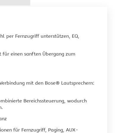
tzwerktechnik
Ausstellung
estron Netzwerktechnik
l per Fernzugriff unterstützen, EQ,
gt für einen sanften Übergang zum
e Verbindung mit den Bose® Lautsprechern:
kombinierte Bereichssteuerung, wodurch
n.
anz
ionen für Fernzugriff, Paging, AUX-