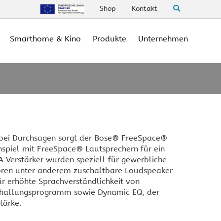
Shop
Kontakt
Smarthome & Kino
Produkte
Unternehmen
 bei Durchsagen sorgt der Bose® FreeSpace®
piel mit FreeSpace® Lautsprechern für ein
A Verstärker wurden speziell für gewerbliche
estron Flex Phones
HDMI und USB über CAT
estron Flex Videokonferenz
Crestron Raumbuchung
diotechnik
chtdesign
Referenzen Hotellerie
gital Signage
Referenzen öffentlicher
Referenzen in privaten
Referenzen im Gewerbe
estron Raumbuchung
kabellos Präsentieren
rtifizierungen
Geschäftspartner
T – Internet der Dinge
ren unter anderem zuschaltbare Loudspeaker
Bereich
objekten
r erhöhte Sprachverständlichkeit von
estron 1 beyond
Indikatoren
estron Raumbuchung
BARCO Demostellung
challungsprogramm sowie Dynamic EQ, der
uchscreen
-SB1-CAM an BARCO
Anwesenheitssensoren
BARCO Clickshare CS-100
tärke.
estron Raumbuchung
Befestigung
BARCO Clickshare CSE200
dikatoren