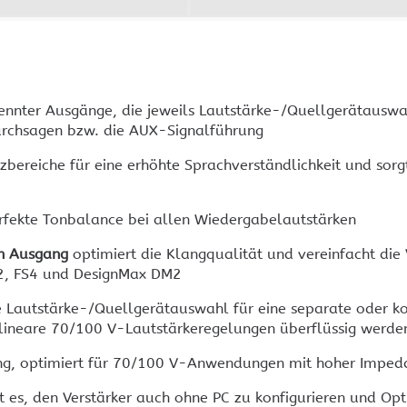
Heimkino und HIFI
KEF Lautsprecher
Ne
MENÜ AUSBLENDEN
ARCAM und HEGEL
KEF Audio Geschichte
Cr
KEF Meta Technologie
KEF Videogalerie
ennter Ausgänge, die jeweils Lautstärke-/Quellgerätauswah
urchsagen bzw. die AUX-Signalführung
zbereiche für eine erhöhte Sprachverständlichkeit und sor
erfekte Tonbalance bei allen Wiedergabelautstärken
MENÜ AUSBLENDEN
en Ausgang
optimiert die Klangqualität und vereinfacht di
2, FS4 und DesignMax DM2
le Lautstärke-/Quellgerätauswahl für eine separate oder 
e lineare 70/100 V-Lautstärkeregelungen überflüssig werde
ng, optimiert für 70/100 V-Anwendungen mit hoher Imped
ht es, den Verstärker auch ohne PC zu konfigurieren und Opt