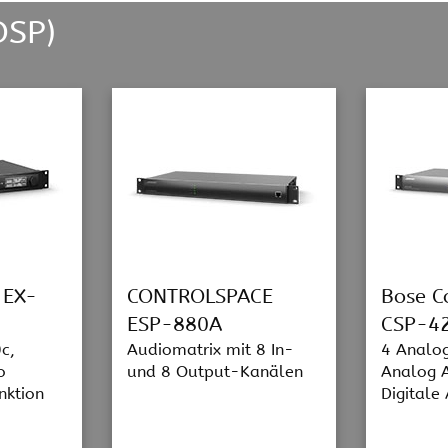
DSP)
 EX-
CONTROLSPACE
Bose C
ESP-880A
CSP-4
c,
Audiomatrix mit 8 In-
4 Analog
o
und 8 Output-Kanälen
Analog 
nktion
Digitale