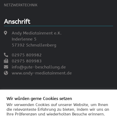
NETZWERKTECHNIK
Anschrift
Andy Mediatainment e.K.
Inderlenne 5
57392 Schmallenberg
02975 809982
02975 809983
info@gute-beschallung.de
www.andy-mediatainment.de
Wir würden gerne Cookies setzen
Wir verwenden Cookies auf unserer Website, um Ihnen
die relevanteste Erfahrung zu bieten, indem wir uns an
© 2026 - Andy Mediatainment
Ihre Präferenzen und wiederholten Besuche erinnern.