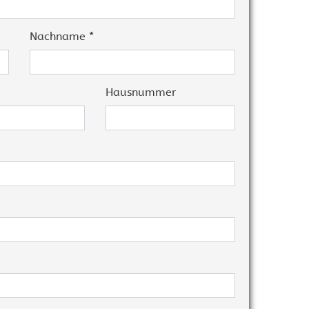
BARCO Clickshare CSE200+
estron Raumbuchung
BARCO Clickshare CSE-800
wesenheitssensoren
Nachname *
BARCO Clickshare CX-20
estron Raumbuchung
uchscreen Befestigung
BARCO Clickshare CX-30
BARCO Clickshare CX-50
Hausnummer
Crestron AirMedia
estron Infinet ex
Crestron DMPS3
Crestron AM-300
Crestron AM-3100-WF
Crestron AM3-212-I KIT
estron Kontakt
Crestron Ersatzteilanfrage
rtifizierungen