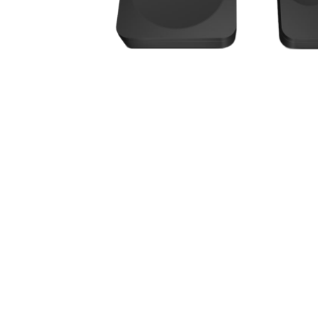
Touchdisplay
Videoprojektion
INFILED LED-Wände
INFILED WP-Serie
INFILED WP Wrap-Serie
INFILED WT-Serie
INFILED WK-Serie
Samsung IA012B