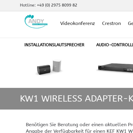
Hotline:
+49 (0) 2975 8099 82
Videokonferenz
Crestron
Ge
Videokonferenz anzeigen
Crestron anzeigen
INSTALLATIONSLAUTSPRECHER
AUDIO-CONTROLL
Gewerbe & Industrie anzeigen
Hotel & Gastro anzeigen
öffentliche Objekte anzeigen
Smarthome & Kino anzeigen
Produkte anzeigen
Unternehmen anzeigen
KW1 WIRELESS ADAPTER-K
Crestron Produkte
Videokonferenz-Lösungen
Konferenzraumtechnik
Medientechnik Hotel und
Tontechnik
Videokonferenz-Systeme
Videokonferenz-Tools
Digitale Klassenräume
Hörsaal-Ausstattung
Was ist crestron
Gebäudeautomation
Heimkino
Crestron Produkte
Videokonferenz-Lösungen
Wir über Uns
Imagefilme
Gastro
Crestron NVX
Crestron Kaufen
Crestron Bedienelemente
Crestron Flex Videokonfer
aktuelle Projekte
Crestron DM Lite
Crestron und Alexa
Videoverteilung dezentral
Crestron Flex Phones
allgemeine
Benötigen Sie Beratung oder einen aktuellen Pr
DM-NVX
Geschäftsbedingungen
Crestron XIO CLoud
Matter und Crestron
Videokonferenzkamera
Angabe der Verfügbarkeit für einen KEF KW1 Wi
Videoverteilung point