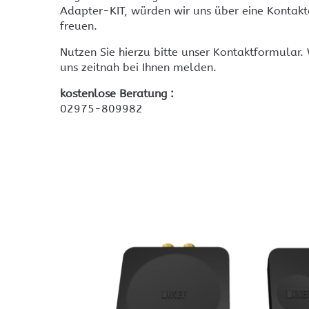
Konferenzmikrofone
Adapter-KIT, würden wir uns über eine Konta
DM essentials
Crestron 1 beyond
freuen.
Videoverteilung zentral
Kamerasysteme
DM-Matrix
Nutzen Sie hierzu bitte unser Kontaktformular.
Videokonferenz Galerie
Videobars
Crestron Steuerung
uns zeitnah bei Ihnen melden.
TeamConnect Bar M
Crestron Aktoren
kostenlose Beratung :
Crestron DMPS3
Referenzen
Crestron Elite-Partner
Crestron Hotel und
Crestron Esports Arena
02975-809982
Hospitality
Crestron Infinet ex
Referenzen Gewerbe und
Crestron USB Extender
öffentlicher Bereich
Crestron Kabel Cresnet, DM
Referenzen in privaten
objekten
Crestron Audio
Referenzen Hotellerie
Crestron original Ersatzteile
Crestron KNX und DALI
Crestron und Ekey
Fingerprint