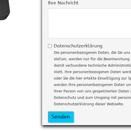
Heimkino und HIFI
KEF Lautsprecher
Ne
Ihre Nachricht
MENÜ AUSBLENDEN
ARCAM und HEGEL
KEF Audio Geschichte
Cr
KEF Meta Technologie
KEF Videogalerie
Datenschutzerklärung
Die personenbezogenen Daten, die Sie un
stellen, werden nur für die Beantwortung
damit verbundene technische Administratio
MENÜ AUSBLENDEN
statt. Ihre personenbezogenen Daten werd
oder Sie die hier erteilte Einwilligung zur
werden Ihre personenbezogenen Daten umge
Ihrer Person von uns gespeicherten Daten informieren. Detaillierte Informationen zum
Datenschutz und zum Umgang mit persone
Datenschutzerklärung dieser Webseite.
Senden