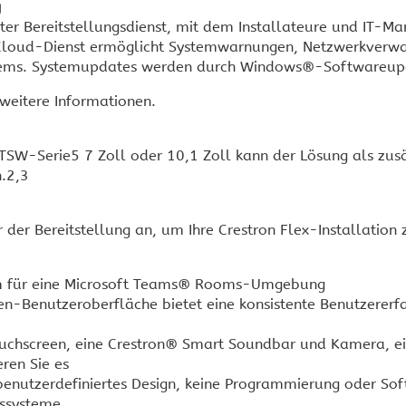
g
rter Bereitstellungsdienst, mit dem Installateure und IT
 Cloud-Dienst ermöglicht Systemwarnungen, Netzwerkverwal
ystems. Systemupdates werden durch Windows®-Softwareupd
weitere Informationen.
TSW-Serie5 7 Zoll oder 10,1 Zoll kann der Lösung als zusät
.2,3
r der Bereitstellung an, um Ihre Crestron Flex-Installation
m für eine Microsoft Teams® Rooms-Umgebung
n-Benutzeroberfläche bietet eine konsistente Benutzererf
ouchscreen, eine Crestron® Smart Soundbar und Kamera, ei
ren Sie es
benutzerdefiniertes Design, keine Programmierung oder Soft
gssysteme