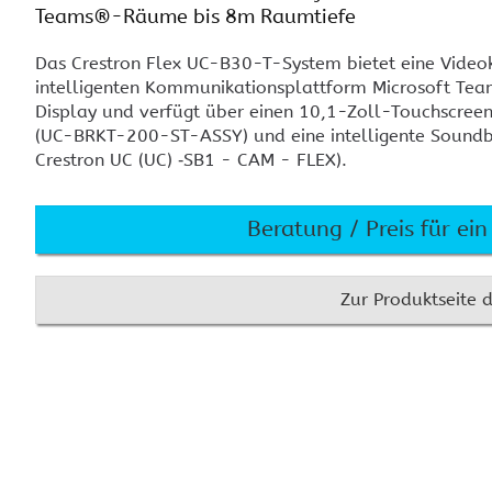
Teams®-Räume bis 8m Raumtiefe
KEF
Cr
Installationslautsprecher
An
Das Crestron Flex UC-B30-T-System bietet eine Vide
Audio-Controller, DSP und
Cr
intelligenten Kommunikationsplattform Microsoft Team
Verstärker
To
Display und verfügt über einen 10,1-Zoll-Touchscre
Sennheiser Mikrofone und
(UC-BRKT-200-ST-ASSY) und eine intelligente Sound
Technik
Crestron UC (UC) ‑SB1 - CAM - FLEX).
Crestron im Konferenzraum
Crestron Home
Cr
MENÜ AUSBLENDEN
Signalverteilung
Beratung / Preis für e
Videokonferenz
Zur Produktseite d
MENÜ AUSBLENDEN
Crestron und Basalte
Crestron One App
Cr
Ze