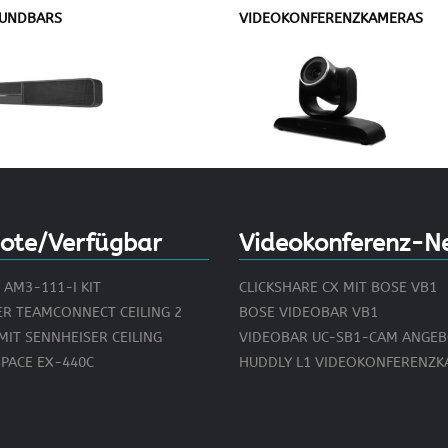
UNDBARS
VIDEOKONFERENZKAMERAS
ote/Verfügbar
Videokonferenz-N
AM3-111-I KIT
CLICKSHARE CX MIT BOSE VB1
ER TEAMCONNECT CEILING 2
BOSE VIDEOBAR VB1
MIT SENNHEISER CEILING
VIDEOBAR UC-SB1-CAM ANGE
PACE EX-440C
HUDDLY L1 VIDEOKONFERENZ