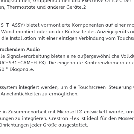
hungsräumen, Gruppenräumen und Executive Offices. Der T
en, Thermostate und anderer Geräte.2
T-ASSY) bietet vormontierte Komponenten auf einer mont
 Wand montiert oder an der Rückseite des Anzeigegeräts a
die Installation mit einer einzigen Verbindung vom Touch
druckendem Audio
ale Signalverarbeitung bieten eine außergewöhnliche Volld
UC-SB1-CAM-FLEX). Die eingebaute Konferenzkamera erf
50 ° Diagonale.
ssystem integriert werden, um die Touchscreen-Steuerung
 Annehmlichkeiten zu ermöglichen.
ie in Zusammenarbeit mit Microsoft® entwickelt wurde, um
ngen zu integrieren. Crestron Flex ist ideal für den Masse
Einrichtungen jeder Größe ausgestattet.