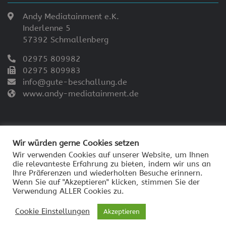
Andy Mediatainment e.K.
Inderlenne 5
57392 Schmallenberg
02975 809982
02975 809983
info@gute-beschallung.de
www.andy-mediatainment.de
Wir würden gerne Cookies setzen
Wir verwenden Cookies auf unserer Website, um Ihnen
die relevanteste Erfahrung zu bieten, indem wir uns an
© 2026 - Andy Mediatainment
Ihre Präferenzen und wiederholten Besuche erinnern.
Impressum
Wenn Sie auf "Akzeptieren" klicken, stimmen Sie der
Verwendung ALLER Cookies zu.
Datenschutzerklärung
Cookie Einstellungen
Akzeptieren
AGB Andy Mediatainment