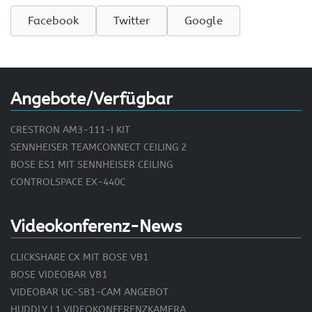
Facebook
Twitter
Google
Angebote/Verfügbar
CRESTRON AM3-111-I KIT
SENNHEISER TEAMCONNECT CEILING 2
BOSE ES1 MIT SENNHEISER CEILING
CONTROLSPACE EX-440C
Videokonferenz-News
CLICKSHARE CX MIT BOSE VB1
BOSE VIDEOBAR VB1
VIDEOBAR UC-SB1-CAM ANGEBOT
HUDDLY L1 VIDEOKONFERENZKAMERA