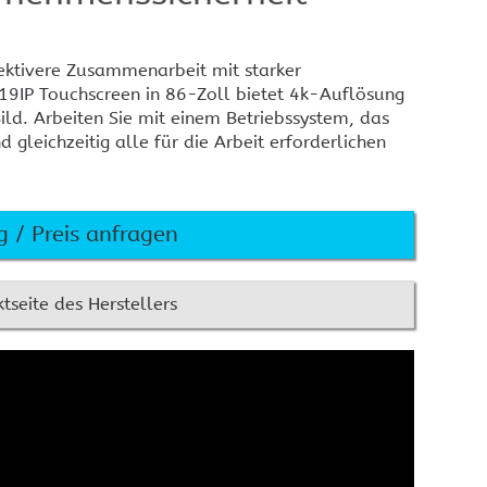
BARCO Clickshare CSE200+
estron Raumbuchung
BARCO Clickshare CSE-800
wesenheitssensoren
BARCO Clickshare CX-20
fektivere Zusammenarbeit mit starker
estron Raumbuchung
uchscreen Befestigung
19IP Touchscreen in 86-Zoll bietet 4k-Auflösung
BARCO Clickshare CX-30
Bild. Arbeiten Sie mit einem Betriebssystem, das
BARCO Clickshare CX-50
nd gleichzeitig alle für die Arbeit erforderlichen
Crestron AirMedia
estron Infinet ex
Crestron DMPS3
Crestron AM-300
Crestron AM-3100-WF
 / Preis anfragen
Crestron AM3-212-I KIT
tseite des Herstellers
estron Kontakt
Crestron Ersatzteilanfrage
rtifizierungen