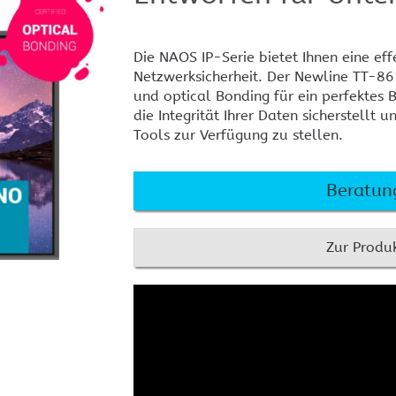
KEF
Cr
Installationslautsprecher
An
Die NAOS IP-Serie bietet Ihnen eine ef
Audio-Controller, DSP und
Cr
Verstärker
To
Netzwerksicherheit. Der Newline TT-86
und optical Bonding für ein perfektes 
Sennheiser Mikrofone und
Technik
die Integrität Ihrer Daten sicherstellt u
Tools zur Verfügung zu stellen.
Crestron im Konferenzraum
Crestron Home
Cr
MENÜ AUSBLENDEN
Signalverteilung
Videokonferenz
Beratung
Zur Produk
MENÜ AUSBLENDEN
Crestron und Basalte
Crestron One App
Cr
Ze