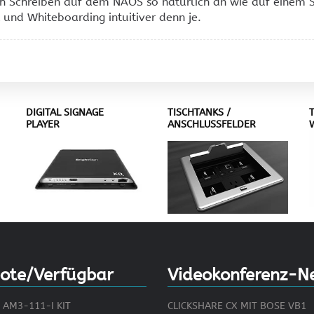
ich Schreiben auf dem NAOS so natürlich an wie auf einem 
 und Whiteboarding intuitiver denn je.
DIGITAL SIGNAGE
TISCHTANKS /
PLAYER
ANSCHLUSSFELDER
ote/Verfügbar
Videokonferenz-N
AM3-111-I KIT
CLICKSHARE CX MIT BOSE VB1