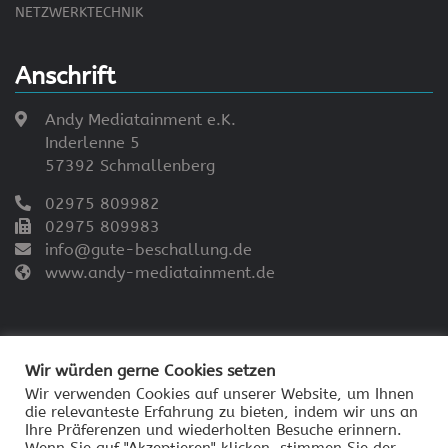
NETZWERKTECHNIK
Anschrift
Andy Mediatainment e.K.
Inderlenne 5
57392 Schmallenberg
02975 809982
02975 809983
info@gute-beschallung.de
www.andy-mediatainment.de
Wir würden gerne Cookies setzen
Wir verwenden Cookies auf unserer Website, um Ihnen
die relevanteste Erfahrung zu bieten, indem wir uns an
© 2026 - Andy Mediatainment
Ihre Präferenzen und wiederholten Besuche erinnern.
Impressum