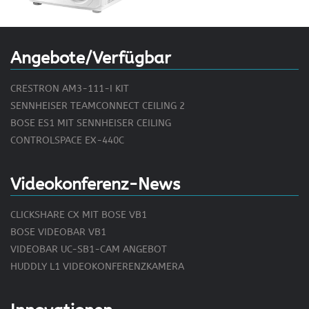
Angebote/Verfügbar
CRESTRON AM3-111-I KIT
SENNHEISER TEAMCONNECT CEILING 2
BOSE ES1 MIT SENNHEISER CEILING
CONTROLSPACE EX-440C
Videokonferenz-News
CLICKSHARE CX MIT BOSE VB1
BOSE VIDEOBAR VB1
VIDEOBAR UC-SB1-CAM ANGEBOT
HUDDLY L1 VIDEOKONFERENZKAMERA