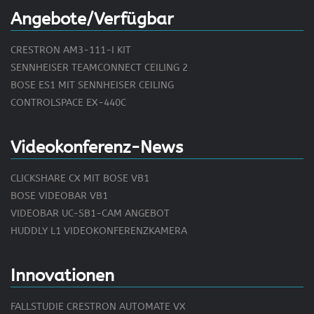
Angebote/Verfügbar
CRESTRON AM3-111-I KIT
SENNHEISER TEAMCONNECT CEILING 2
BOSE ES1 MIT SENNHEISER CEILING
CONTROLSPACE EX-440C
Videokonferenz-News
CLICKSHARE CX MIT BOSE VB1
BOSE VIDEOBAR VB1
VIDEOBAR UC-SB1-CAM ANGEBOT
HUDDLY L1 VIDEOKONFERENZKAMERA
Innovationen
FALLSTUDIE CRESTRON AUTOMATE VX