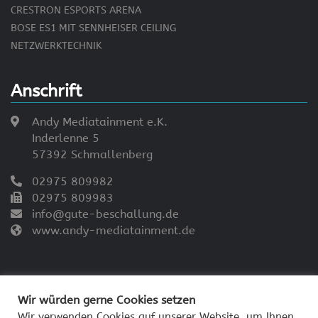
CRESTRON ESPORTS ARENA
BOSE ES1 MIT SENNHEISER CEILING
NETZWERKTECHNIK
Anschrift
Andy Mediatainment e.K.
Inderlenne 5
57392 Schmallenberg
02975 809982
02975 809983
info@gute-beschallung.de
www.andy-mediatainment.de
Wir würden gerne Cookies setzen
Wir verwenden Cookies auf unserer Website, um Ihnen