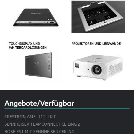
TOUCHDISPLAY UND
PROJEKTOREN UND LEINWÄNDE
WHITEBOARDLÖSUNGEN
Angebote/Verfügbar
CRESTRON AM3-111-I KIT
SENNHEISER TEAMCONNECT CEILING 2
BOSE ES1 MIT SENNHEISER CEILING