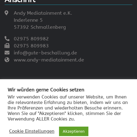
Andy Mediatainment e.K.
Inderlenne 5
57392 Schmallenberg
02975 809982
02975 809983
info@gute-beschallung.de
www.andy-mediatainment.de
Wir würden gerne Cookies setzen
Wir verwenden Cookies auf unserer Website, um Ihnen
die relevanteste Erfahrung zu bieten, indem wir uns an
© 2026 - Andy Mediatainment
Ihre Präferenzen und wiederholten Besuche erinnern.
Impressum
Wenn Sie auf "Akzeptieren" klicken, stimmen Sie der
Verwendung ALLER Cookies zu.
Datenschutzerklärung
Cookie Einstellungen
Akzeptieren
AGB Andy Mediatainment