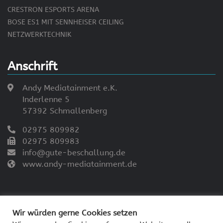
CRESTRON ESPORTS ARENA
BOSE ES1 MIT SENNHEISER CEILING
NETZWERKTECHNIK
Anschrift
Andy Mediatainment e.K.
Inderlenne 5
57392 Schmallenberg
02975 809982
02975 809983
info@gute-beschallung.de
www.andy-mediatainment.de
Wir würden gerne Cookies setzen