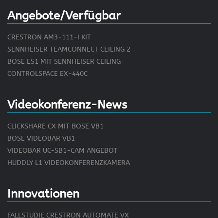
Angebote/Verfügbar
CRESTRON AM3-111-I KIT
SENNHEISER TEAMCONNECT CEILING 2
BOSE ES1 MIT SENNHEISER CEILING
CONTROLSPACE EX-440C
Videokonferenz-News
CLICKSHARE CX MIT BOSE VB1
BOSE VIDEOBAR VB1
VIDEOBAR UC-SB1-CAM ANGEBOT
HUDDLY L1 VIDEOKONFERENZKAMERA
Innovationen
FALLSTUDIE CRESTRON AUTOMATE VX