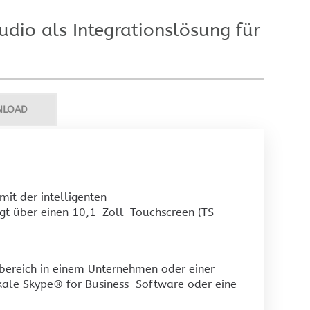
tzwerktechnik
Ausstellung
dio als Integrationslösung für
estron Netzwerktechnik
NLOAD
it der intelligenten
gt über einen 10,1-Zoll-Touchscreen (TS-
ereich in einem Unternehmen oder einer
kale Skype® for Business-Software oder eine