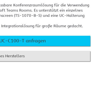
BARCO Clickshare CSE200+
estron Raumbuchung
assbare Konferenzraumlösung für die Verwendung
BARCO Clickshare CSE-800
wesenheitssensoren
oft Teams Rooms. Es unterstützt ein einzelnes
BARCO Clickshare CX-20
estron Raumbuchung
chscreen (TS-1070-B-S) und eine UC-Halterung
uchscreen Befestigung
BARCO Clickshare CX-30
ls Integrationslösung für große Räume gedacht.
BARCO Clickshare CX-50
Crestron AirMedia
estron Infinet ex
Crestron DMPS3
Crestron AM-300
n UC-C100-T anfragen
Crestron AM-3100-WF
Crestron AM3-212-I KIT
es Herstellers
estron Kontakt
Crestron Ersatzteilanfrage
rtifizierungen