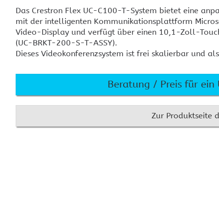
KEF
Cr
Das Crestron Flex UC-C100-T-System bietet eine anp
Installationslautsprecher
An
mit der intelligenten Kommunikationsplattform Micros
Audio-Controller, DSP und
Cr
Video-Display und verfügt über einen 10,1-Zoll-Tou
Verstärker
To
(UC-BRKT-200-S-T-ASSY).
Dieses Videokonferenzsystem ist frei skalierbar und a
Sennheiser Mikrofone und
Technik
Crestron im Konferenzraum
Crestron Home
Cr
MENÜ AUSBLENDEN
Beratung / Preis für ei
Signalverteilung
Videokonferenz
Zur Produktseite d
MENÜ AUSBLENDEN
Crestron und Basalte
Crestron One App
Cr
Ze