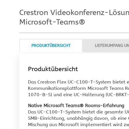
Touchdisplay
Videoprojektion
Crestron Videokonferenz-Lösung
INFILED LED-Wände
INFILED WP-Serie
Microsoft-Teams®
INFILED WP Wrap-Serie
INFILED WT-Serie
INFILED WK-Serie
PRODUKTÜBERSICHT
LIEFERUMFANG U
Samsung IA012B
Produktübersicht
Das Crestron Flex UC-C100-T-System bietet e
Kommunikationsplattform Microsoft Teams Roo
1070-B-S) und eine UC-Halterung (UC-BRKT
Native Microsoft Teams® Rooms-Erfahrung
Das UC-C100-T-System bietet die gesamte UC
SMB-Einrichtung, unabhängig davon, ob eine 
Mischung aus Microsoft implementiert wird zw