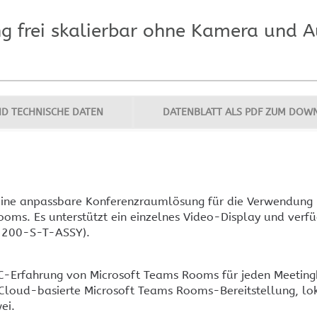
Heimkino und HIFI
KEF Lautsprecher
Ne
 frei skalierbar ohne Kamera und Au
MENÜ AUSBLENDEN
ARCAM und HEGEL
KEF Audio Geschichte
Cr
KEF Meta Technologie
KEF Videogalerie
ND TECHNISCHE DATEN
DATENBLATT ALS PDF ZUM DOW
MENÜ AUSBLENDEN
ine anpassbare Konferenzraumlösung für die Verwendung m
ms. Es unterstützt ein einzelnes Video-Display und verfü
-200-S-T-ASSY).
-Erfahrung von Microsoft Teams Rooms für jeden Meetingb
Cloud-basierte Microsoft Teams Rooms-Bereitstellung, lo
ei.