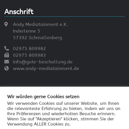
Anschrift
Andy Mediatainment e.K.
Inderlenne 5
57392 Schmallenberg
02975 809982
02975 809983
info@gute-beschallung.de
www.andy-mediatainment.de
Wir würden gerne Cookies setzen
Wir verwenden Cookies auf unserer Website, um Ihnen
die relevanteste Erfahrung zu bieten, indem wir uns an
© 2026 - Andy Mediatainment
Ihre Präferenzen und wiederholten Besuche erinnern.
Impressum
Wenn Sie auf "Akzeptieren" klicken, stimmen Sie der
Verwendung ALLER Cookies zu.
Datenschutzerklärung