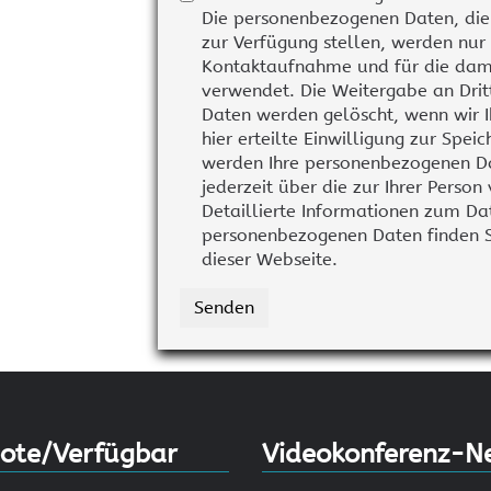
Heimkino und HIFI
KEF Lautsprecher
Ne
Die personenbezogenen Daten, die
zur Verfügung stellen, werden nur
MENÜ AUSBLENDEN
ARCAM und HEGEL
KEF Audio Geschichte
Cr
Kontaktaufnahme und für die dami
KEF Meta Technologie
verwendet. Die Weitergabe an Dritt
KEF Videogalerie
Daten werden gelöscht, wenn wir I
hier erteilte Einwilligung zur Spei
werden Ihre personenbezogenen Da
jederzeit über die zur Ihrer Person von uns gespeicherten Dat
Detaillierte Informationen zum 
personenbezogenen Daten finden S
dieser Webseite.
MENÜ AUSBLENDEN
Senden
ote/Verfügbar
Videokonferenz-N