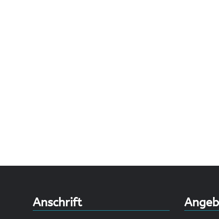
Touchdisplay
Videoprojektion
INFILED LED-Wände
INFILED WP-Serie
INFILED WP Wrap-Serie
INFILED WT-Serie
INFILED WK-Serie
Samsung IA012B
Anschrift
Angeb