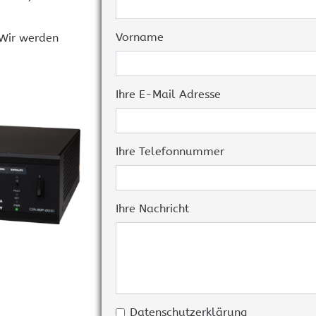
KEF
Cr
Installationslautsprecher
An
Vorname
 Wir werden
Audio-Controller, DSP und
Cr
Verstärker
To
Sennheiser Mikrofone und
Technik
Ihre E-Mail Adresse
Crestron im Konferenzraum
Crestron Home
Cr
MENÜ AUSBLENDEN
Signalverteilung
Videokonferenz
Ihre Telefonnummer
Ihre Nachricht
MENÜ AUSBLENDEN
Crestron und Basalte
Crestron One App
Cr
Ze
Datenschutzerklärung