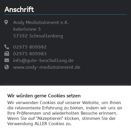
Anschrift
Andy Mediatainment e.K.
Inderlenne 5
57392 Schmallenberg
02975 809982
02975 809983
info@gute-beschallung.de
www.andy-mediatainment.de
Wir würden gerne Cookies setzen
Wir verwenden Cookies auf unserer Website, um Ihnen
die relevanteste Erfahrung zu bieten, indem wir uns an
© 2026 - Andy Mediatainment
Ihre Präferenzen und wiederholten Besuche erinnern.
Impressum
Wenn Sie auf "Akzeptieren" klicken, stimmen Sie der
Verwendung ALLER Cookies zu.
Datenschutzerklärung